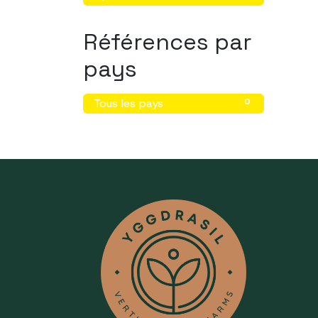
Références par
pays
Tous les pays
0