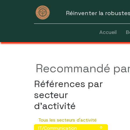
Réinventer la robuste
Accueil
B
Recommandé par d
Références par
secteur
d'activité
Tous les secteurs d'activité
0
IT/Communication
0